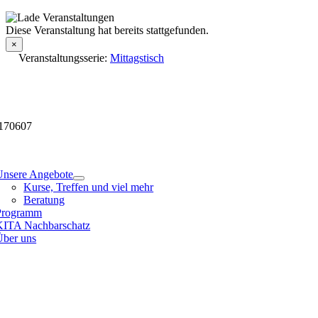
Skip
to
Veranstaltungsdetails
Diese Veranstaltung hat bereits stattgefunden.
content
×
Veranstaltungsserie:
Mittagstisch
170607
tion
Unsere Angebote
Kurse, Treffen und viel mehr
Beratung
Programm
KITA Nachbarschatz
Über uns