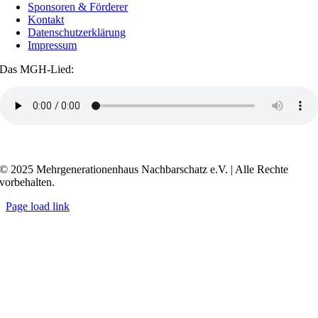
Sponsoren & Förderer
Kontakt
Datenschutzerklärung
Impressum
Das MGH-Lied:
Transkript anzeigen / ausblenden
© 2025 Mehrgenerationenhaus Nachbarschatz e.V. | Alle Rechte
vorbehalten.
Page load link
Go
to
Top