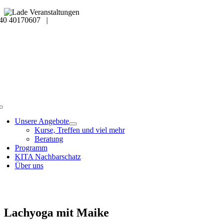
Skip
40 40170607 |
to
Veranstaltungsdetails
content
Toggle
Navigation
Unsere Angebote
Kurse, Treffen und viel mehr
Beratung
Programm
KITA Nachbarschatz
Über uns
Lachyoga mit Maike