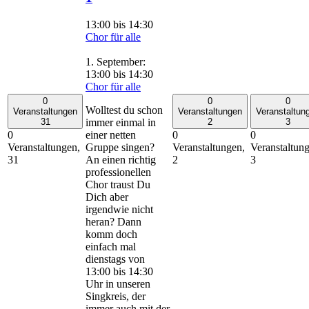
13:00
bis
14:30
Chor für alle
1. September:
13:00
bis
14:30
Chor für alle
0
0
0
Wolltest du schon
Veranstaltungen
Veranstaltungen
Veranstaltun
immer einmal in
31
2
3
einer netten
0
0
0
Gruppe singen?
Veranstaltungen,
Veranstaltungen,
Veranstaltun
An einen richtig
31
2
3
professionellen
Chor traust Du
Dich aber
irgendwie nicht
heran? Dann
komm doch
einfach mal
dienstags von
13:00 bis 14:30
Uhr in unseren
Singkreis, der
immer auch mit der