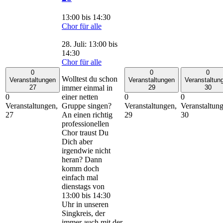
13:00
bis
14:30
Chor für alle
28. Juli: 13:00
bis
14:30
Chor für alle
0
0
0
Wolltest du schon
Veranstaltungen
Veranstaltungen
Veranstaltun
immer einmal in
27
29
30
einer netten
0
0
0
Gruppe singen?
Veranstaltungen,
Veranstaltungen,
Veranstaltun
An einen richtig
27
29
30
professionellen
Chor traust Du
Dich aber
irgendwie nicht
heran? Dann
komm doch
einfach mal
dienstags von
13:00 bis 14:30
Uhr in unseren
Singkreis, der
immer auch mit der