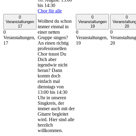
bis
14:30
Chor für alle
0
0
0
Wolltest du schon
Veranstaltungen
Veranstaltungen
Veranstaltun
immer einmal in
17
19
20
einer netten
0
0
0
Gruppe singen?
Veranstaltungen,
Veranstaltungen,
Veranstaltun
An einen richtig
17
19
20
professionellen
Chor traust Du
Dich aber
irgendwie nicht
heran? Dann
komm doch
einfach mal
dienstags von
13:00 bis 14:30
Uhr in unseren
Singkreis, der
immer auch mit der
Gitarre begleitet
wird. Hier sind alle
herzlich
willkommen.