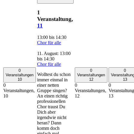
1
Veranstaltung,
11
13:00
bis
14:30
Chor für alle
11. August: 13:00
bis
14:30
Chor für alle
0
0
0
Wolltest du schon
Veranstaltungen
Veranstaltungen
Veranstaltun
immer einmal in
10
12
13
einer netten
0
0
0
Gruppe singen?
Veranstaltungen,
Veranstaltungen,
Veranstaltun
An einen richtig
10
12
13
professionellen
Chor traust Du
Dich aber
irgendwie nicht
heran? Dann
komm doch
einfach mal