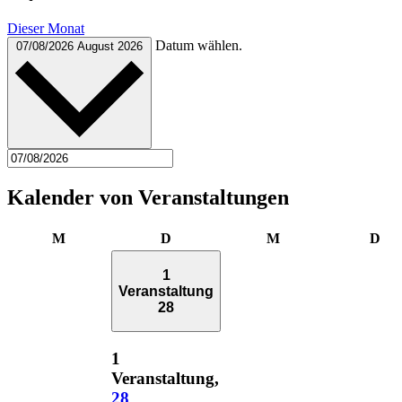
Dieser Monat
Datum wählen.
07/08/2026
August 2026
Kalender von Veranstaltungen
Montag
Dienstag
Mittwoch
Don
M
D
M
D
1
Veranstaltung
28
1
Veranstaltung,
28