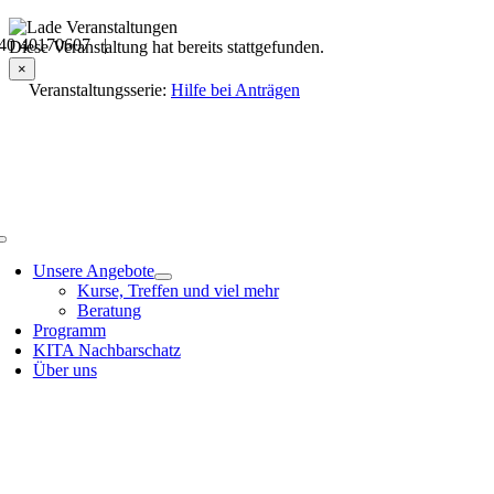
Skip
40 40170607 |
to
Veranstaltungsdetails
Diese Veranstaltung hat bereits stattgefunden.
content
×
Veranstaltungsserie:
Hilfe bei Anträgen
Toggle
Navigation
Unsere Angebote
Kurse, Treffen und viel mehr
Beratung
Programm
KITA Nachbarschatz
Über uns