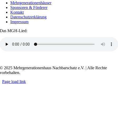
Mehrgenerationenhäuser
Sponsoren & Förderer
Kontakt
Datenschutzerklärung
Impressum
Das MGH-Lied:
Transkript anzeigen / ausblenden
© 2025 Mehrgenerationenhaus Nachbarschatz e.V. | Alle Rechte
vorbehalten.
Page load link
Go
to
Top