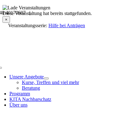
Skip
40 40170607 |
to
Veranstaltungsdetails
Diese Veranstaltung hat bereits stattgefunden.
content
×
Veranstaltungsserie:
Hilfe bei Anträgen
Toggle
Navigation
Unsere Angebote
Kurse, Treffen und viel mehr
Beratung
Programm
KITA Nachbarschatz
Über uns