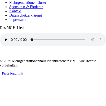
Mehrgenerationenhäuser
Sponsoren & Förderer
Kontakt
Datenschutzerklärung
Impressum
Das MGH-Lied:
Transkript anzeigen / ausblenden
© 2025 Mehrgenerationenhaus Nachbarschatz e.V. | Alle Rechte
vorbehalten.
Page load link
Go
to
Top