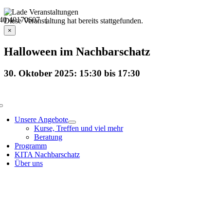
Skip
40 40170607 |
to
Veranstaltungsdetails
Diese Veranstaltung hat bereits stattgefunden.
content
×
Halloween im Nachbarschatz
30. Oktober 2025: 15:30
bis
17:30
Toggle
Navigation
Unsere Angebote
Kurse, Treffen und viel mehr
Beratung
Programm
KITA Nachbarschatz
Über uns