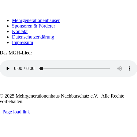
Mehrgenerationenhäuser
Sponsoren & Förderer
Kontakt
Datenschutzerklärung
Impressum
Das MGH-Lied:
Transkript anzeigen / ausblenden
© 2025 Mehrgenerationenhaus Nachbarschatz e.V. | Alle Rechte
vorbehalten.
Page load link
Go
to
Top