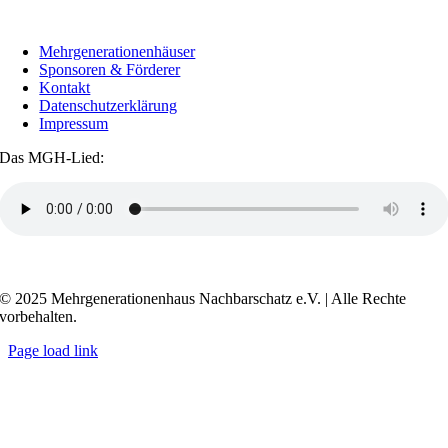
Mehrgenerationenhäuser
Sponsoren & Förderer
Kontakt
Datenschutzerklärung
Impressum
Das MGH-Lied:
Transkript anzeigen / ausblenden
© 2025 Mehrgenerationenhaus Nachbarschatz e.V. | Alle Rechte
vorbehalten.
Page load link
Go
to
Top