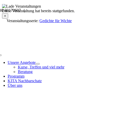
Skip
40 40170607 |
to
Veranstaltungsdetails
Diese Veranstaltung hat bereits stattgefunden.
content
×
Veranstaltungsserie:
Gedichte für Wichte
Toggle
Navigation
Unsere Angebote
Kurse, Treffen und viel mehr
Beratung
Programm
KITA Nachbarschatz
Über uns