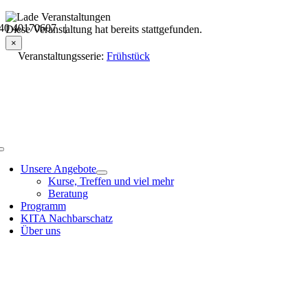
Skip
40 40170607 |
to
Veranstaltungsdetails
Diese Veranstaltung hat bereits stattgefunden.
content
×
Veranstaltungsserie:
Frühstück
Toggle
Navigation
Unsere Angebote
Kurse, Treffen und viel mehr
Beratung
Programm
KITA Nachbarschatz
Über uns