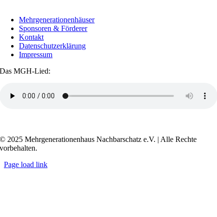
Mehrgenerationenhäuser
Sponsoren & Förderer
Kontakt
Datenschutzerklärung
Impressum
Das MGH-Lied:
Transkript anzeigen / ausblenden
© 2025 Mehrgenerationenhaus Nachbarschatz e.V. | Alle Rechte
vorbehalten.
Page load link
Go
to
Top