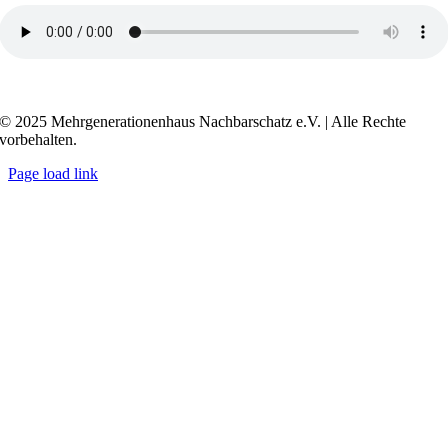
Transkript anzeigen / ausblenden
© 2025 Mehrgenerationenhaus Nachbarschatz e.V. | Alle Rechte
vorbehalten.
Page load link
Go
to
Top