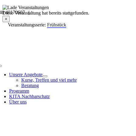
Skip
40 40170607 |
to
Veranstaltungsdetails
Diese Veranstaltung hat bereits stattgefunden.
content
×
Veranstaltungsserie:
Frühstück
Toggle
Navigation
Unsere Angebote
Kurse, Treffen und viel mehr
Beratung
Programm
KITA Nachbarschatz
Über uns