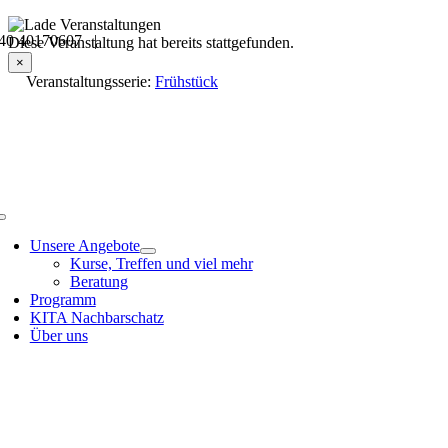
Skip
40 40170607 |
to
Veranstaltungsdetails
Diese Veranstaltung hat bereits stattgefunden.
content
×
Veranstaltungsserie:
Frühstück
Toggle
Navigation
Unsere Angebote
Kurse, Treffen und viel mehr
Beratung
Programm
KITA Nachbarschatz
Über uns