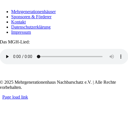
Mehrgenerationenhäuser
Sponsoren & Förderer
Kontakt
Datenschutzerklärung
Impressum
Das MGH-Lied:
Transkript anzeigen / ausblenden
© 2025 Mehrgenerationenhaus Nachbarschatz e.V. | Alle Rechte
vorbehalten.
Page load link
Go
to
Top