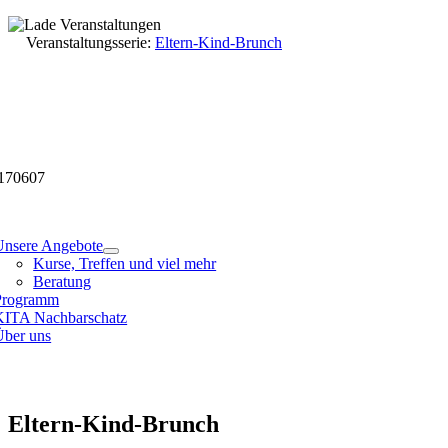
Skip
to
Veranstaltungsdetails
Veranstaltungsserie:
Eltern-Kind-Brunch
content
170607
tion
Unsere Angebote
Kurse, Treffen und viel mehr
Beratung
Programm
KITA Nachbarschatz
Über uns
Eltern-Kind-Brunch