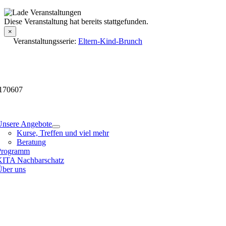
Skip
to
Veranstaltungsdetails
Diese Veranstaltung hat bereits stattgefunden.
content
×
Veranstaltungsserie:
Eltern-Kind-Brunch
170607
tion
Unsere Angebote
Kurse, Treffen und viel mehr
Beratung
Programm
KITA Nachbarschatz
Über uns