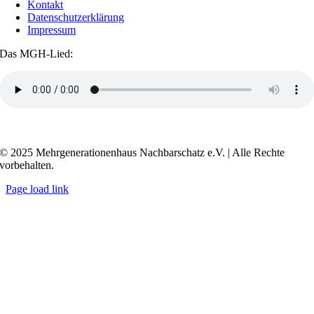
Kontakt
Datenschutzerklärung
Impressum
Das MGH-Lied:
Transkript anzeigen / ausblenden
© 2025 Mehrgenerationenhaus Nachbarschatz e.V. | Alle Rechte
vorbehalten.
Page load link
Go
to
Top