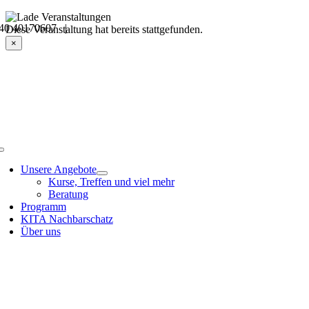
Skip
40 40170607 |
to
Veranstaltungsdetails
Diese Veranstaltung hat bereits stattgefunden.
content
×
Toggle
Navigation
Unsere Angebote
Kurse, Treffen und viel mehr
Beratung
Programm
KITA Nachbarschatz
Über uns