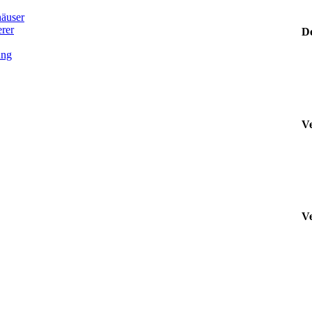
äuser
rer
De
ung
Ve
Ve