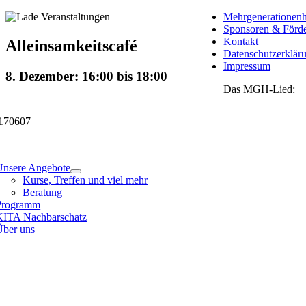
Skip
Mehrgenerationenh
to
Sponsoren & Förde
content
Kontakt
Veranstaltungsdetails
Alleinsamkeitscafé
Datenschutzerklär
Impressum
8. Dezember: 16:00
bis
18:00
Das MGH-Lied:
170607
tion
Unsere Angebote
Kurse, Treffen und viel mehr
Beratung
Programm
KITA Nachbarschatz
Über uns