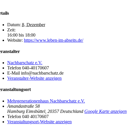
tails
Datum:
8. Dezember
Zeit:
16:00 bis 18:00
Website:
https://www.leben-im-abseits.de/
ranstalter
Nachbarschatz e.V.
Telefon
040-40170607
E-Mail
info@nachbarschatz.de
Veranstalter-Website anzeigen
ranstaltungsort
Mehrgenerationenhaus Nachbarschatz e.V.
Amandastraße 58
Hamburg Eimsbüttel
,
20357
Deutschland
Google Karte anzeigen
Telefon
040 40170607
Veranstaltungsort-Website anzeigen