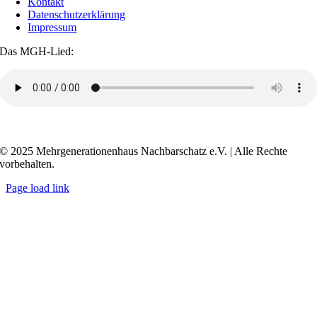
Kontakt
Datenschutzerklärung
Impressum
Das MGH-Lied:
Transkript anzeigen / ausblenden
© 2025 Mehrgenerationenhaus Nachbarschatz e.V. | Alle Rechte
vorbehalten.
Page load link
Go
to
Top