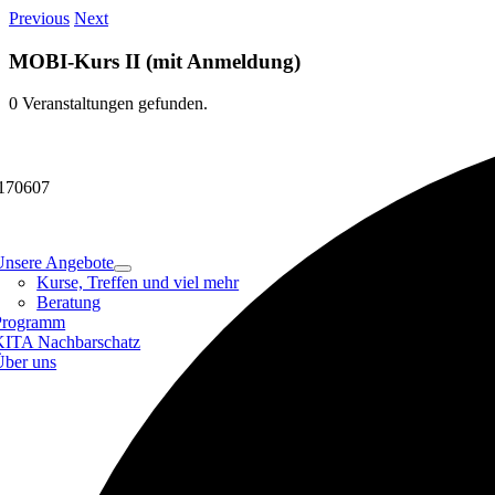
Skip
Previous
Next
to
content
MOBI-Kurs II (mit Anmeldung)
0 Veranstaltungen gefunden.
170607
tion
Unsere Angebote
Kurse, Treffen und viel mehr
Beratung
Programm
KITA Nachbarschatz
Über uns