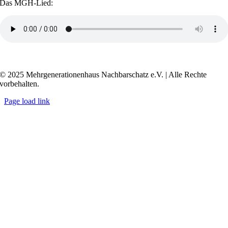
Das MGH-Lied:
Transkript anzeigen / ausblenden
© 2025 Mehrgenerationenhaus Nachbarschatz e.V. | Alle Rechte
vorbehalten.
Page load link
Go
to
Top