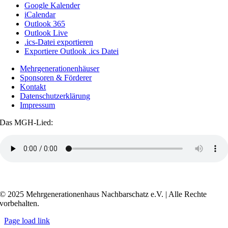
Google Kalender
iCalendar
Outlook 365
Outlook Live
.ics-Datei exportieren
Exportiere Outlook .ics Datei
Mehrgenerationenhäuser
Sponsoren & Förderer
Kontakt
Datenschutzerklärung
Impressum
Das MGH-Lied:
Transkript anzeigen / ausblenden
© 2025 Mehrgenerationenhaus Nachbarschatz e.V. | Alle Rechte
vorbehalten.
Page load link