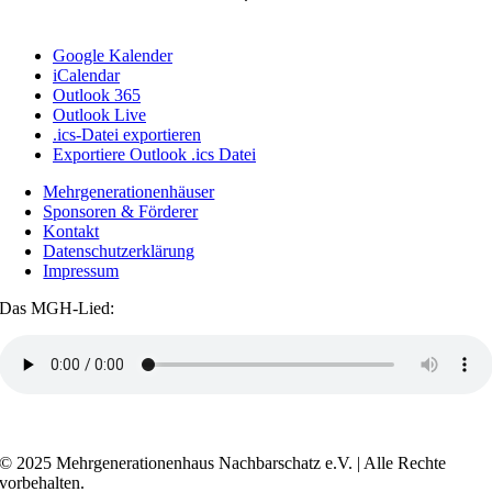
Google Kalender
iCalendar
Outlook 365
Outlook Live
.ics-Datei exportieren
Exportiere Outlook .ics Datei
Mehrgenerationenhäuser
Sponsoren & Förderer
Kontakt
Datenschutzerklärung
Impressum
Das MGH-Lied:
Transkript anzeigen / ausblenden
© 2025 Mehrgenerationenhaus Nachbarschatz e.V. | Alle Rechte
vorbehalten.