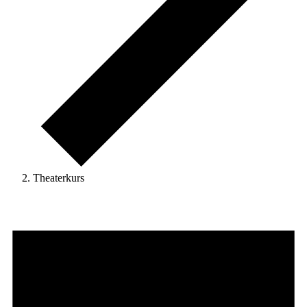
Theaterkurs
Veranstaltungen
für
7.
April
2026