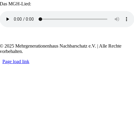
Das MGH-Lied:
Transkript anzeigen / ausblenden
© 2025 Mehrgenerationenhaus Nachbarschatz e.V. | Alle Rechte
vorbehalten.
Page load link
Go
to
Top