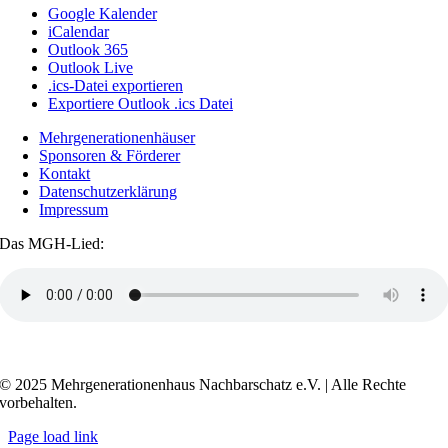
Google Kalender
iCalendar
Outlook 365
Outlook Live
.ics-Datei exportieren
Exportiere Outlook .ics Datei
Mehrgenerationenhäuser
Sponsoren & Förderer
Kontakt
Datenschutzerklärung
Impressum
Das MGH-Lied:
Transkript anzeigen / ausblenden
© 2025 Mehrgenerationenhaus Nachbarschatz e.V. | Alle Rechte
vorbehalten.
Page load link