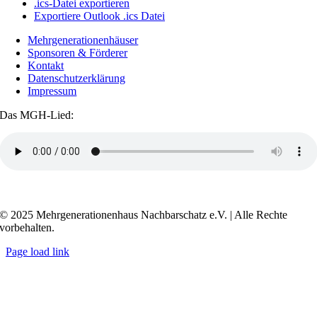
.ics-Datei exportieren
Exportiere Outlook .ics Datei
Mehrgenerationenhäuser
Sponsoren & Förderer
Kontakt
Datenschutzerklärung
Impressum
Das MGH-Lied:
Transkript anzeigen / ausblenden
© 2025 Mehrgenerationenhaus Nachbarschatz e.V. | Alle Rechte
vorbehalten.
Page load link
Go
to
Top