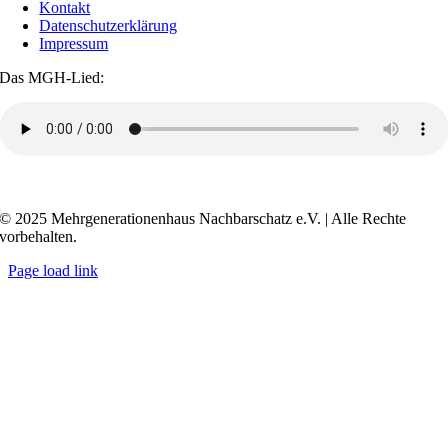
Kontakt
Datenschutzerklärung
Impressum
Das MGH-Lied:
Transkript anzeigen / ausblenden
© 2025 Mehrgenerationenhaus Nachbarschatz e.V. | Alle Rechte
vorbehalten.
Page load link
Go
to
Top