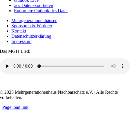
Outlook Live
.ics-Datei exportieren
Exportiere Outlook .ics Datei
Mehrgenerationenhäuser
Sponsoren & Förderer
Kontakt
Datenschutzerklärung
Impressum
Das MGH-Lied:
Transkript anzeigen / ausblenden
© 2025 Mehrgenerationenhaus Nachbarschatz e.V. | Alle Rechte
vorbehalten.
Page load link
Go
to
Top