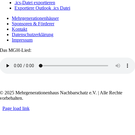
.ics-Datei exportieren
Exportiere Outlook .ics Datei
Mehrgenerationenhäuser
Sponsoren & Förderer
Kontakt
Datenschutzerklärung
Impressum
Das MGH-Lied:
Transkript anzeigen / ausblenden
© 2025 Mehrgenerationenhaus Nachbarschatz e.V. | Alle Rechte
vorbehalten.
Page load link
Go
to
Top