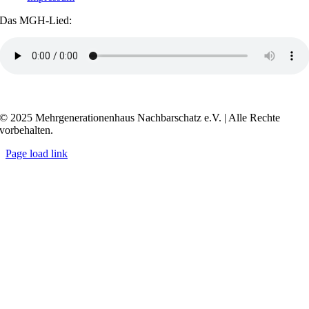
Das MGH-Lied:
Transkript anzeigen / ausblenden
© 2025 Mehrgenerationenhaus Nachbarschatz e.V. | Alle Rechte
vorbehalten.
Page load link
Go
to
Top