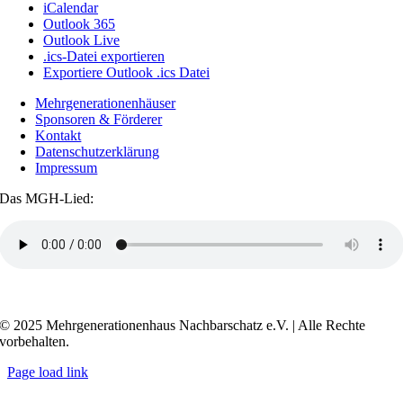
iCalendar
Outlook 365
Outlook Live
.ics-Datei exportieren
Exportiere Outlook .ics Datei
Mehrgenerationenhäuser
Sponsoren & Förderer
Kontakt
Datenschutzerklärung
Impressum
Das MGH-Lied:
Transkript anzeigen / ausblenden
© 2025 Mehrgenerationenhaus Nachbarschatz e.V. | Alle Rechte
vorbehalten.
Page load link
Go