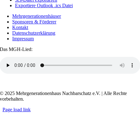
Exportiere Outlook .ics Datei
Mehrgenerationenhäuser
Sponsoren & Förderer
Kontakt
Datenschutzerklärung
Impressum
Das MGH-Lied:
Transkript anzeigen / ausblenden
© 2025 Mehrgenerationenhaus Nachbarschatz e.V. | Alle Rechte
vorbehalten.
Page load link
Go
to
Top