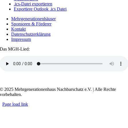
.ics-Datei exportieren
Exportiere Outlook .ics Datei
Mehrgenerationenhäuser
Sponsoren & Förderer
Kontakt
Datenschutzerklärung
Impressum
Das MGH-Lied:
Transkript anzeigen / ausblenden
© 2025 Mehrgenerationenhaus Nachbarschatz e.V. | Alle Rechte
vorbehalten.
Page load link
Go
to
Top