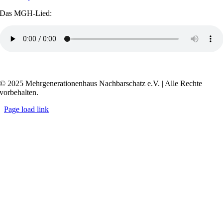
Das MGH-Lied:
Transkript anzeigen / ausblenden
© 2025 Mehrgenerationenhaus Nachbarschatz e.V. | Alle Rechte
vorbehalten.
Page load link
Go
to
Top