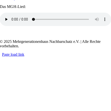
Das MGH-Lied:
Transkript anzeigen / ausblenden
© 2025 Mehrgenerationenhaus Nachbarschatz e.V. | Alle Rechte
vorbehalten.
Page load link
Go
to
Top