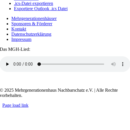
.ics-Datei exportieren
Exportiere Outlook .ics Datei
Mehrgenerationenhäuser
Sponsoren & Förderer
Kontakt
Datenschutzerklärung
Impressum
Das MGH-Lied:
Transkript anzeigen / ausblenden
© 2025 Mehrgenerationenhaus Nachbarschatz e.V. | Alle Rechte
vorbehalten.
Page load link
Go
to
Top