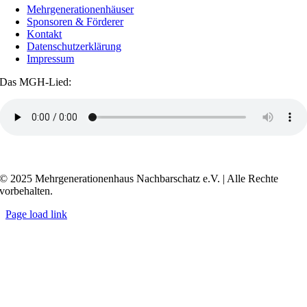
Mehrgenerationenhäuser
Sponsoren & Förderer
Kontakt
Datenschutzerklärung
Impressum
Das MGH-Lied:
Transkript anzeigen / ausblenden
© 2025 Mehrgenerationenhaus Nachbarschatz e.V. | Alle Rechte
vorbehalten.
Page load link
Go
to
Top