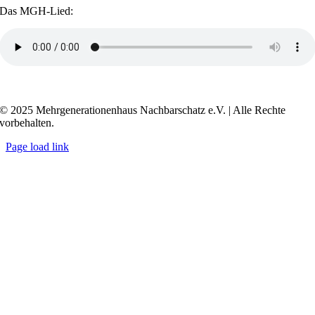
Das MGH-Lied:
Transkript anzeigen / ausblenden
© 2025 Mehrgenerationenhaus Nachbarschatz e.V. | Alle Rechte
vorbehalten.
Page load link
Go
to
Top