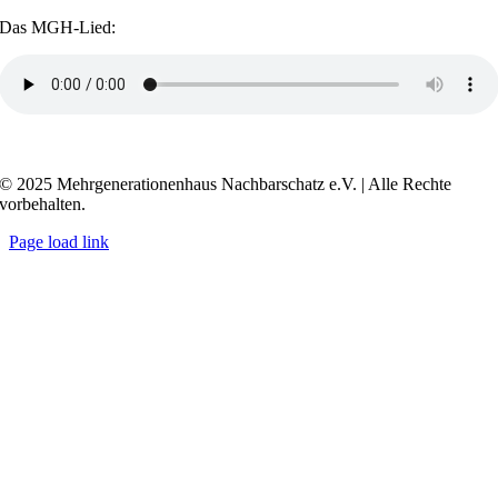
Das MGH-Lied:
Transkript anzeigen / ausblenden
© 2025 Mehrgenerationenhaus Nachbarschatz e.V. | Alle Rechte
vorbehalten.
Page load link
Go
to
Top