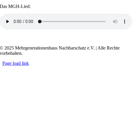
Das MGH-Lied:
Transkript anzeigen / ausblenden
© 2025 Mehrgenerationenhaus Nachbarschatz e.V. | Alle Rechte
vorbehalten.
Page load link
Go
to
Top