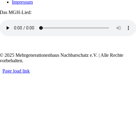
Impressum
Das MGH-Lied:
Transkript anzeigen / ausblenden
© 2025 Mehrgenerationenhaus Nachbarschatz e.V. | Alle Rechte
vorbehalten.
Page load link
Go
to
Top