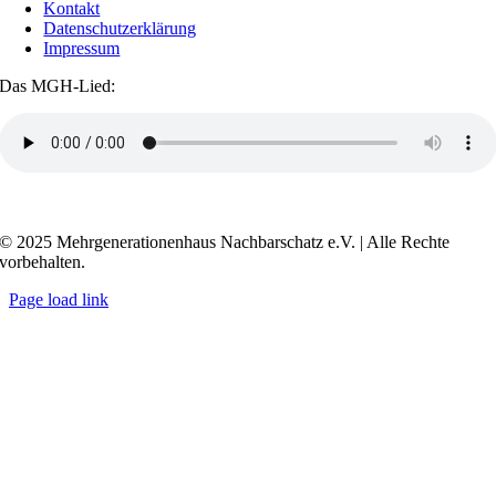
Kontakt
Datenschutzerklärung
Impressum
Das MGH-Lied:
Transkript anzeigen / ausblenden
© 2025 Mehrgenerationenhaus Nachbarschatz e.V. | Alle Rechte
vorbehalten.
Page load link
Go
to
Top