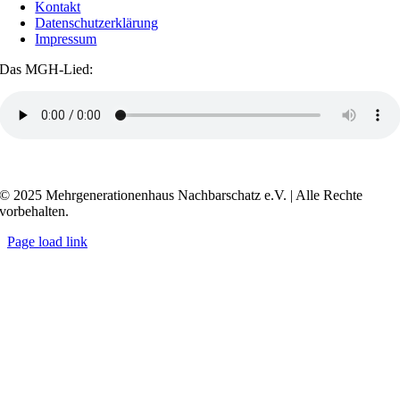
Kontakt
Datenschutzerklärung
Impressum
Das MGH-Lied:
Transkript anzeigen / ausblenden
© 2025 Mehrgenerationenhaus Nachbarschatz e.V. | Alle Rechte
vorbehalten.
Page load link
Go
to
Top