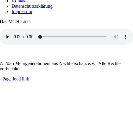
Kontakt
Datenschutzerklärung
Impressum
Das MGH-Lied:
Transkript anzeigen / ausblenden
© 2025 Mehrgenerationenhaus Nachbarschatz e.V. | Alle Rechte
vorbehalten.
Page load link
Go
to
Top