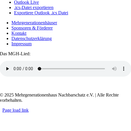
Outlook Live
.ics-Datei exportieren
Exportiere Outlook .ics Datei
Mehrgenerationenhäuser
Sponsoren & Förderer
Kontakt
Datenschutzerklärung
Impressum
Das MGH-Lied:
Transkript anzeigen / ausblenden
© 2025 Mehrgenerationenhaus Nachbarschatz e.V. | Alle Rechte
vorbehalten.
Page load link
Go
to
Top