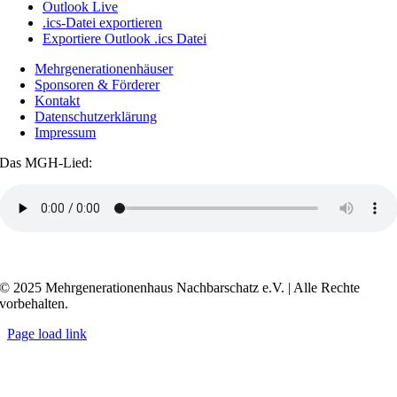
Outlook Live
.ics-Datei exportieren
Exportiere Outlook .ics Datei
Mehrgenerationenhäuser
Sponsoren & Förderer
Kontakt
Datenschutzerklärung
Impressum
Das MGH-Lied:
Transkript anzeigen / ausblenden
© 2025 Mehrgenerationenhaus Nachbarschatz e.V. | Alle Rechte
vorbehalten.
Page load link
Go
to
Top