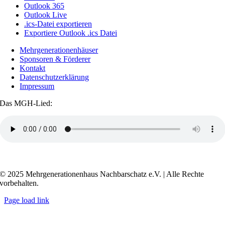
Outlook 365
Outlook Live
.ics-Datei exportieren
Exportiere Outlook .ics Datei
Mehrgenerationenhäuser
Sponsoren & Förderer
Kontakt
Datenschutzerklärung
Impressum
Das MGH-Lied:
Transkript anzeigen / ausblenden
© 2025 Mehrgenerationenhaus Nachbarschatz e.V. | Alle Rechte
vorbehalten.
Page load link
Go
to