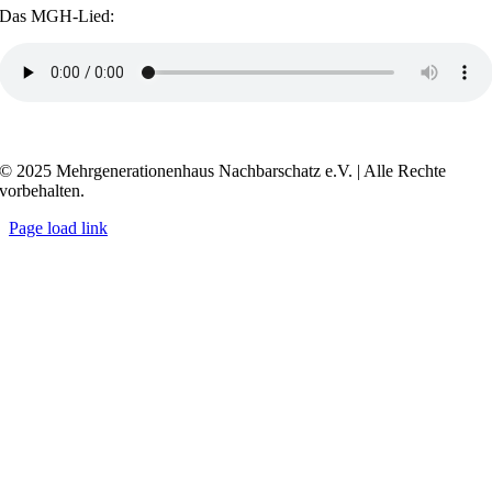
Das MGH-Lied:
Transkript anzeigen / ausblenden
© 2025 Mehrgenerationenhaus Nachbarschatz e.V. | Alle Rechte
vorbehalten.
Page load link
Go
to
Top