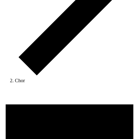
Chor
Veranstaltungen
für
5.
März
2026