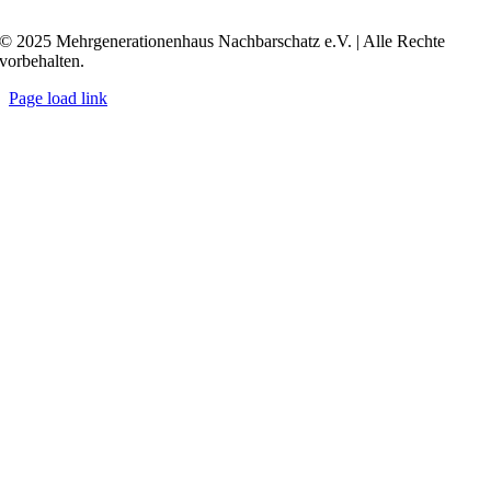
Transkript anzeigen / ausblenden
© 2025 Mehrgenerationenhaus Nachbarschatz e.V. | Alle Rechte
vorbehalten.
Page load link
Go
to
Top