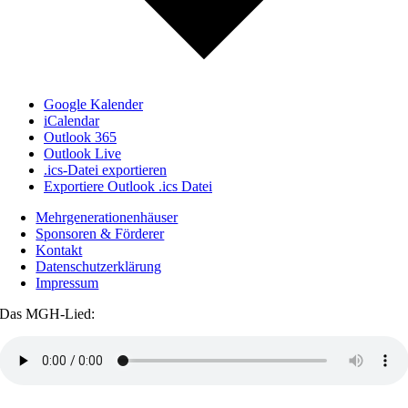
Google Kalender
iCalendar
Outlook 365
Outlook Live
.ics-Datei exportieren
Exportiere Outlook .ics Datei
Mehrgenerationenhäuser
Sponsoren & Förderer
Kontakt
Datenschutzerklärung
Impressum
Das MGH-Lied: