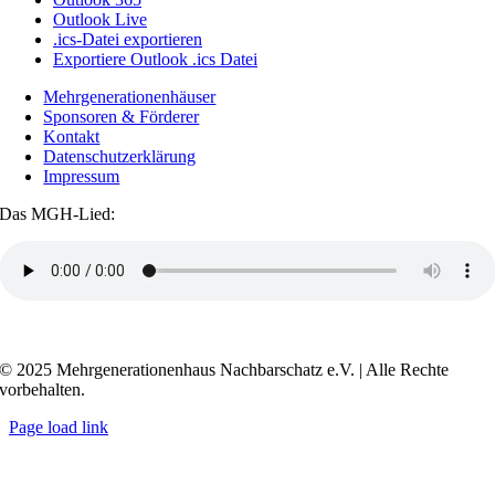
Outlook Live
.ics-Datei exportieren
Exportiere Outlook .ics Datei
Mehrgenerationenhäuser
Sponsoren & Förderer
Kontakt
Datenschutzerklärung
Impressum
Das MGH-Lied:
Transkript anzeigen / ausblenden
© 2025 Mehrgenerationenhaus Nachbarschatz e.V. | Alle Rechte
vorbehalten.
Page load link
Go
to
Top